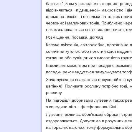
близько 1,5 см у вигляді мініатюрних трояндо
відрізняються «підвищеної» махровістю і діам
прямо на гілках – і не тільки на тонких гіло
червоних і малинових тонів. Приблизно чере
гілках залишаються світло-зелене листя, якиг
Розміщення, посадка, догляд
Квітуча луізеанія, світлолюбна, протягів не 
сонячний куточок, або пологий схил південн
суглинна або супіщаних з кислотністю грунт
Важливим моментом при посадці є розміщенн
посадки рекомендується замульчувати торф
Хоча луізеанія вважається посухостійкою ку
цвітіння). Поливати рослину потрібно тоді, к
рослину.
На підгодівлі добривами луізеанія також реа
з середини літа – фосфорно-калійні.
Луізеанія включає обов’язкові обрізки і стр
оздоровлюється. Допустима в розумних межах 
на торішніх пагонах, тому формувальна обріз