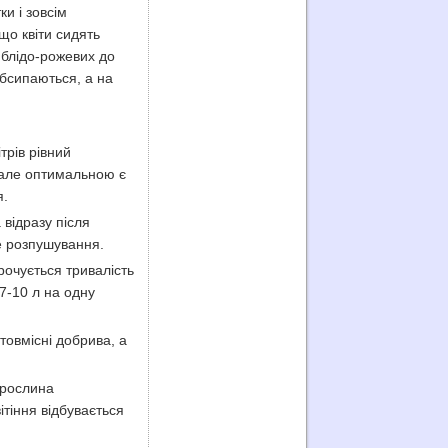
ки і зовсім
 що квіти сидять
д блідо-рожевих до
обсипаються, а на
трів рівний
, але оптимальною є
я.
відразу після
е розпушування.
рочується тривалість
 7-10 л на одну
товмісні добрива, а
 рослина
ітіння відбувається