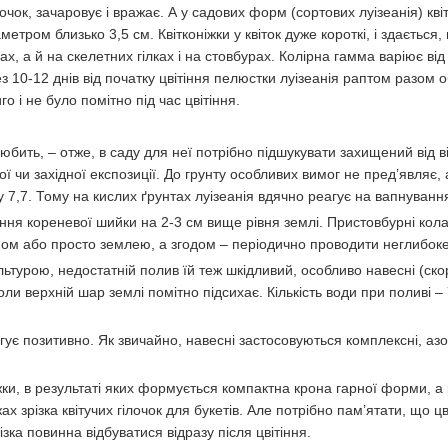
чок, зачаровує і вражає. А у садових форм (сортових луізеанія) квіт
етром близько 3,5 см. Квітконіжки у квіток дуже короткі, і здається,
чках, а й на скелетних гілках і на стовбурах. Колірна гамма варіює ві
з 10-12 днів від початку цвітіння пелюстки луізеанія раптом разом 
о і не було помітно під час цвітіння.
любить, – отже, в саду для неї потрібно підшукувати захищений від ві
ої чи західної експозиції. До грунту особливих вимог не пред’являє
у 7,7. Тому на кислих ґрунтах луізеанія вдячно реагує на вапнуванн
я кореневої шийки на 2-3 см вище рівня землі. Пристовбурні кола 
ом або просто землею, а згодом – періодично проводити неглибок
льтурою, недостатній полив їй теж шкідливий, особливо навесні (ско
оли верхній шар землі помітно підсихає. Кількість води при поливі –
гує позитивно. Як звичайно, навесні застосовуються комплексні, азо
ижки, в результаті яких формується компактна крона гарної форми, а
зрізка квітучих гілочок для букетів. Але потрібно пам’ятати, що цв
ка повинна відбуватися відразу після цвітіння.