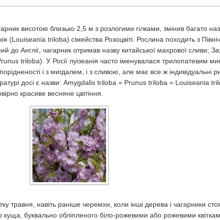
рник висотою близько 2,5 м з розлогими гілками, змінив багато назв
я (Louiseania triloba) сімейства Розоцвіті. Рослина походить з Півні
ий до Англії, чагарник отримав назву китайської махрової сливи; З
runus triloba). У Росії луізеанія часто іменувалася трилопатевим м
спорідненості і з мигдалем, і з сливою, але має все ж індивідуальні 
урі досі є назви: Amygdalis triloba = Prunus triloba = Louiseania tril
вірно красиве весняне цвітіння.
атку травня, навіть раніше черемхи, коли інші дерева і чагарники ст
о куща, буквально обліпленого біло-рожевими або рожевими квітка