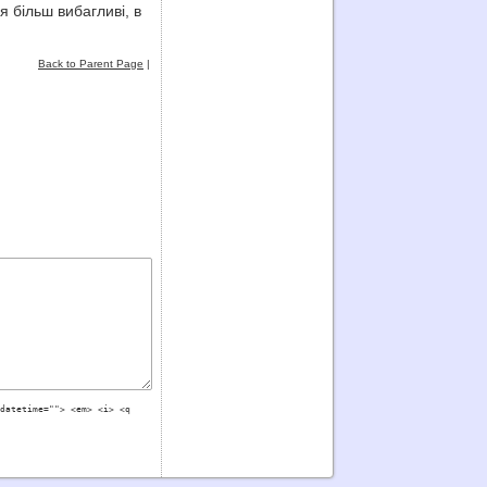
я більш вибагливі, в
Back to Parent Page
|
datetime=""> <em> <i> <q