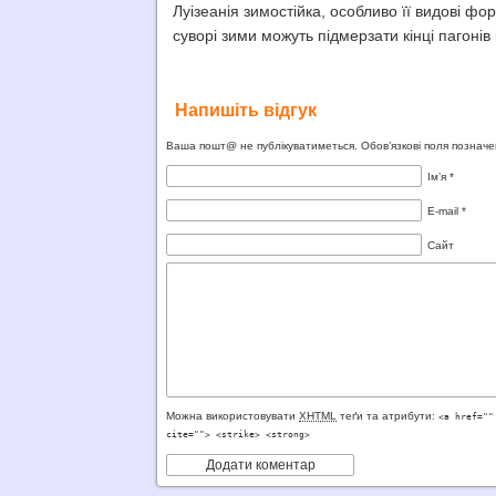
Луізеанія зимостійка, особливо її видові фо
суворі зими можуть підмерзати кінці пагонів і
Напишіть відгук
Ваша пошт@ не публікуватиметься.
Обов’язкові поля позначе
Ім’я
*
E-mail
*
Сайт
Можна використовувати
XHTML
теґи та атрибути:
<a href=""
cite=""> <strike> <strong>