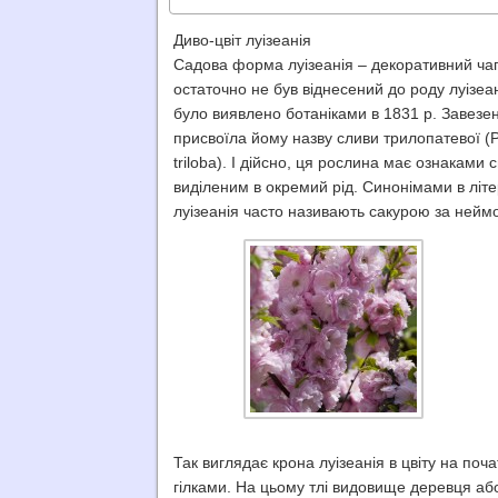
Диво-цвіт луізеанія
Садова форма луізеанія – декоративний чага
остаточно не був віднесений до роду луізеані
було виявлено ботаніками в 1831 р. Завезен
присвоїла йому назву сливи трилопатевої (P
triloba). І дійсно, ця рослина має ознаками 
виділеним в окремий рід. Синонімами в літерат
луізеанія часто називають сакурою за неймо
Так виглядає крона луізеанія в цвіту на поч
гілками. На цьому тлі видовище деревця аб