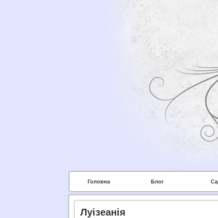
Головна
Блог
Са
Луізеанія