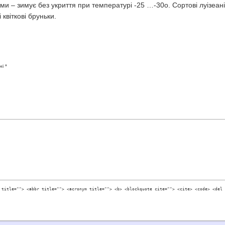
рми – зимує без укриття при температурі -25 …-30o. Сортові луізеані
 квіткові бруньки.
ні
*
 title=""> <abbr title=""> <acronym title=""> <b> <blockquote cite=""> <cite> <code> <del 