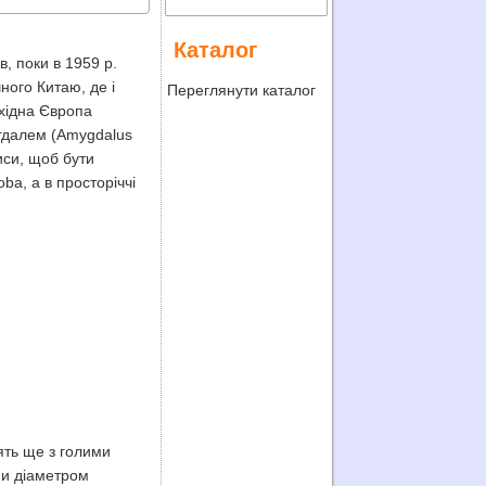
Каталог
, поки в 1959 р.
чного Китаю, де і
Переглянути каталог
ахідна Європа
игдалем (Amygdalus
риси, щоб бути
oba, а в просторіччі
оять ще з голими
ми діаметром